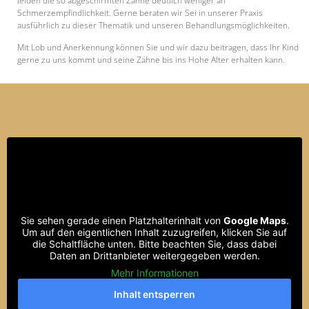
leiden die so abgeschirmten Zähne deutlich weniger an
Schmerzempfindlichkeit. Gerne beraten wir Sei in unserer Praxis
ausführlich zu dieser Thematik und unseren Behandlungsmöglichkeiten.
Mit Lob und Anerkennung können Sie und wir dazu beitragen, dass Ihr Kind
gerne zu uns kommt und seine Zähne bis ins Hohe Alter erhalten kann.
604626
Sie sehen gerade einen Platzhalterinhalt von
Google Maps
.
Um auf den eigentlichen Inhalt zuzugreifen, klicken Sie auf
die Schaltfläche unten. Bitte beachten Sie, dass dabei
Daten an Drittanbieter weitergegeben werden.
Mehr Informationen
Inhalt entsperren