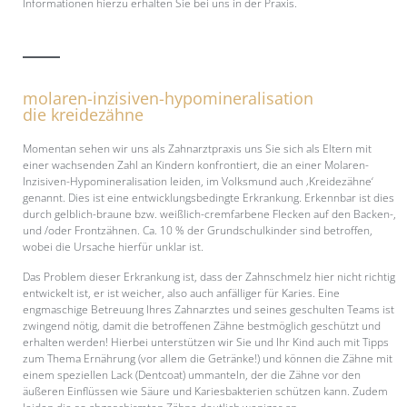
Informationen hierzu erhalten Sie bei uns in der Praxis.
molaren-inzisiven-hypomineralisation
die kreidezähne
Momentan sehen wir uns als Zahnarztpraxis uns Sie sich als Eltern mit
einer wachsenden Zahl an Kindern konfrontiert, die an einer Molaren-
Inzisiven-Hypomineralisation leiden, im Volksmund auch ‚Kreidezähne‘
genannt. Dies ist eine entwicklungsbedingte Erkrankung. Erkennbar ist dies
durch gelblich-braune bzw. weißlich-cremfarbene Flecken auf den Backen-,
und /oder Frontzähnen. Ca. 10 % der Grundschulkinder sind betroffen,
wobei die Ursache hierfür unklar ist.
Das Problem dieser Erkrankung ist, dass der Zahnschmelz hier nicht richtig
entwickelt ist, er ist weicher, also auch anfälliger für Karies. Eine
engmaschige Betreuung Ihres Zahnarztes und seines geschulten Teams ist
zwingend nötig, damit die betroffenen Zähne bestmöglich geschützt und
erhalten werden! Hierbei unterstützen wir Sie und Ihr Kind auch mit Tipps
zum Thema Ernährung (vor allem die Getränke!) und können die Zähne mit
einem speziellen Lack (Dentcoat) ummanteln, der die Zähne vor den
äußeren Einflüssen wie Säure und Kariesbakterien schützen kann. Zudem