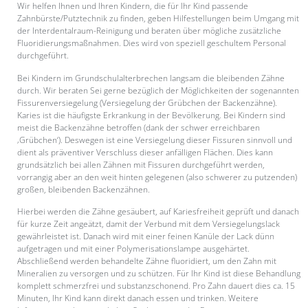
Wir helfen Ihnen und Ihren Kindern, die für Ihr Kind passende
Zahnbürste/Putztechnik zu finden, geben Hilfestellungen beim Umgang mit
der Interdentalraum-Reinigung und beraten über mögliche zusätzliche
Fluoridierungsmaßnahmen. Dies wird von speziell geschultem Personal
durchgeführt.
Bei Kindern im Grundschulalterbrechen langsam die bleibenden Zähne
durch. Wir beraten Sei gerne bezüglich der Möglichkeiten der sogenannten
Fissurenversiegelung (Versiegelung der Grübchen der Backenzähne).
Karies ist die häufigste Erkrankung in der Bevölkerung. Bei Kindern sind
meist die Backenzähne betroffen (dank der schwer erreichbaren
‚Grübchen‘). Deswegen ist eine Versiegelung dieser Fissuren sinnvoll und
dient als präventiver Verschluss dieser anfälligen Flächen. Dies kann
grundsätzlich bei allen Zähnen mit Fissuren durchgeführt werden,
vorrangig aber an den weit hinten gelegenen (also schwerer zu putzenden)
großen, bleibenden Backenzähnen.
Hierbei werden die Zähne gesäubert, auf Kariesfreiheit geprüft und danach
für kurze Zeit angeätzt, damit der Verbund mit dem Versiegelungslack
gewährleistet ist. Danach wird mit einer feinen Kanüle der Lack dünn
aufgetragen und mit einer Polymerisationslampe ausgehärtet.
Abschließend werden behandelte Zähne fluoridiert, um den Zahn mit
Mineralien zu versorgen und zu schützen. Für Ihr Kind ist diese Behandlung
komplett schmerzfrei und substanzschonend. Pro Zahn dauert dies ca. 15
Minuten, Ihr Kind kann direkt danach essen und trinken. Weitere