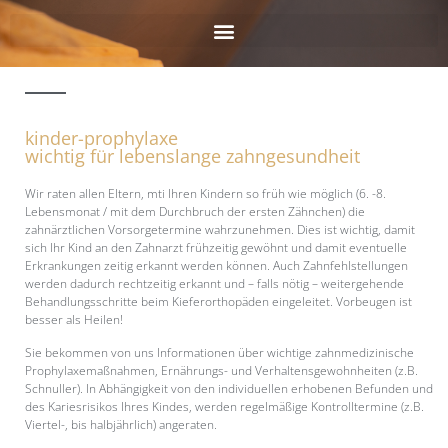
kinder-prophylaxe
wichtig für lebenslange zahngesundheit
Wir raten allen Eltern, mti Ihren Kindern so früh wie möglich (6. -8.
Lebensmonat / mit dem Durchbruch der ersten Zähnchen) die
zahnärztlichen Vorsorgetermine wahrzunehmen. Dies ist wichtig, damit
sich Ihr Kind an den Zahnarzt frühzeitig gewöhnt und damit eventuelle
Erkrankungen zeitig erkannt werden können. Auch Zahnfehlstellungen
werden dadurch rechtzeitig erkannt und – falls nötig – weitergehende
Behandlungsschritte beim Kieferorthopäden eingeleitet. Vorbeugen ist
besser als Heilen!
Sie bekommen von uns Informationen über wichtige zahnmedizinische
Prophylaxemaßnahmen, Ernährungs- und Verhaltensgewohnheiten (z.B.
Schnuller). In Abhängigkeit von den individuellen erhobenen Befunden und
des Kariesrisikos Ihres Kindes, werden regelmäßige Kontrolltermine (z.B.
Viertel-, bis halbjährlich) angeraten.