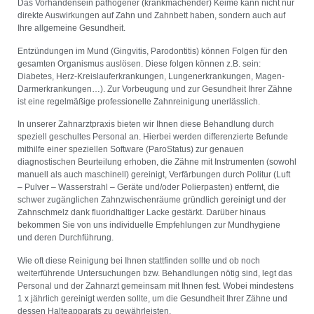
Das Vorhandensein pathogener (krankmachender) Keime kann nicht nur
direkte Auswirkungen auf Zahn und Zahnbett haben, sondern auch auf
Ihre allgemeine Gesundheit.
Entzündungen im Mund (Gingvitis, Parodontitis) können Folgen für den
gesamten Organismus auslösen. Diese folgen können z.B. sein:
Diabetes, Herz-Kreislauferkrankungen, Lungenerkrankungen, Magen-
Darmerkrankungen…). Zur Vorbeugung und zur Gesundheit Ihrer Zähne
ist eine regelmäßige professionelle Zahnreinigung unerlässlich.
In unserer Zahnarztpraxis bieten wir Ihnen diese Behandlung durch
speziell geschultes Personal an. Hierbei werden differenzierte Befunde
mithilfe einer speziellen Software (ParoStatus) zur genauen
diagnostischen Beurteilung erhoben, die Zähne mit Instrumenten (sowohl
manuell als auch maschinell) gereinigt, Verfärbungen durch Politur (Luft
– Pulver – Wasserstrahl – Geräte und/oder Polierpasten) entfernt, die
schwer zugänglichen Zahnzwischenräume gründlich gereinigt und der
Zahnschmelz dank fluoridhaltiger Lacke gestärkt. Darüber hinaus
bekommen Sie von uns individuelle Empfehlungen zur Mundhygiene
und deren Durchführung.
Wie oft diese Reinigung bei Ihnen stattfinden sollte und ob noch
weiterführende Untersuchungen bzw. Behandlungen nötig sind, legt das
Personal und der Zahnarzt gemeinsam mit Ihnen fest. Wobei mindestens
1 x jährlich gereinigt werden sollte, um die Gesundheit Ihrer Zähne und
dessen Halteapparats zu gewährleisten.